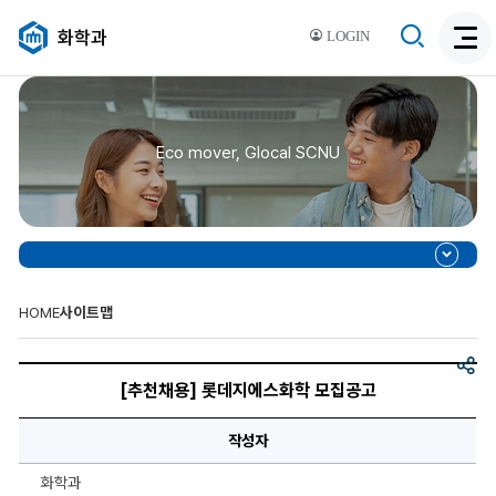
검
화학과
LOGIN
검
색
색
비
활
활
성
성
화
Eco mover, Glocal SCNU
화
HOME
사이트맵
공
[추
유
천
[추천채용] 롯데지에스화학 모집공고
채
용]
롯
작성자
데
지
에
화학과
스