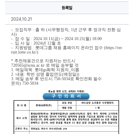
화
등록일
학
모
집
2024.10.21
공
고
에
-. 모집직무 : 출 하 (사무행정직, 1년 근무 후 정규직 전환 심
대
사)
한
-. 접 수 일 : 2024.10.11(금) ~ 2024.10.21(월) 18:00
상
-. 입 사 일 : 2024년 12월 초
세
-. 지원방법 : 롯데그룹 채용 홈페이지 온라인 접수 (https://rec
정
ruit.lotte.co.kr/)
보
* 추천채용건으로 지원자는 반드시 
720565@scnu.ac.kr 로 메일 송부할 것
1. 메일제목: 롯데gs화학 지원자_이름
2. 내용: 학번 성명 졸업연도(예정일))
3. 메일 송부 후 반드시 750-5034로 확인전화 필수
문의) 750-5034