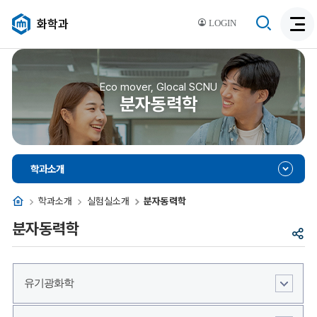
검
화학과
LOGIN
검
색
색
비
활
활
성
성
Eco mover, Glocal SCNU
화
분자동력학
화
학과소개
홈
학과소개
실험실소개
분자동력학
분자동력학
공
유
유기광화학