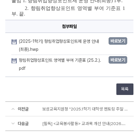
붙임 
1. 
향림취업향상포인트제 운영 안내
(
최종
) 1
부
.
2. 
향림취업향상포인트 영역별 부여 기준표 
1
부
. 
끝
.
첨부파일
바로보기
(2025-1학기) 향림취업향상포인트제 운영 안내
(최종).hwp
바로보기
향림취업향상포인트 영역별 부여 기준표 (25.2.).
pdf
목록
이전글
보성교육지원청 "2025.1학기 대학생 멘토링 주말 집중형 [배움깐부] 계획" 및 참여 신청 안내
다음글
[필독] <교육봉사활동> 교과목 개선 안내(2026.03. 수정)