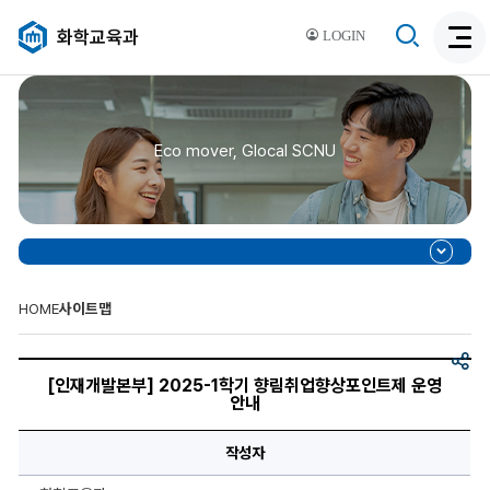
검
화학교육과
LOGIN
검
색
색
비
활
활
성
성
화
Eco mover, Glocal SCNU
화
HOME
사이트맵
공
[인
유
재
[인재개발본부] 2025-1학기 향림취업향상포인트제 운영
개
안내
발
본
부]
작성자
2025-
1
학