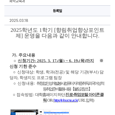
화학교육과
기
향
림
등록일
취
업
2025.03.18
향
상
포
2025학년도 1학기 [향림취업향상포인트
인
제] 운영을 다음과 같이 안내합니다.
트
제
운
영
안
내
가. 주요내용
에
   ○
신청기간
: 2025. 3. 17.(
월
) ~ 6. 19.(
목
)
까지
※ 
대
한
신청 기한 준수
상
세
○
신청대상:
학생, 학과(전공) 및 해당 기관(부서) 담
정
당자, 학생지도 프로그램 팀장
보
○
신청내용: 
취·창업, 인성개발, 봉사, 컴퓨터 자격증 취득, 외국어 성적 
등
취업준비활동 내용
【붙임2 참조】
○
접속방법: 
대학홈페이지 하단 
진로
·
취업포털 아이콘 클
릭
OR (
https://jobs.scnu.ac.kr
URL 입력)