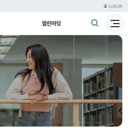
LOGIN
검
열린마당
검
색
색
비
활
활
성
성
화
화