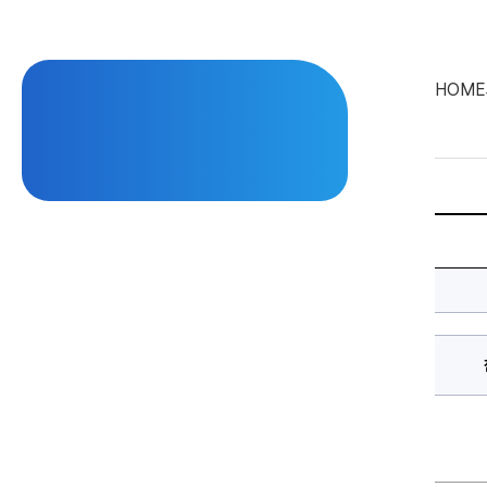
HOME
2015
학
년
도
교
육
과
정
에
대
한
상
세
정
보