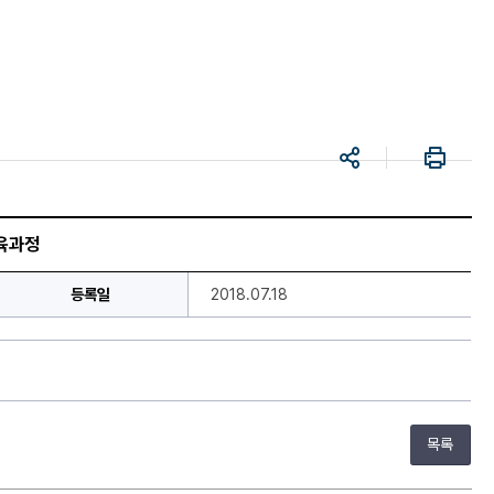
공
프
유
린
트
교육과정
등록일
2018.07.18
목록