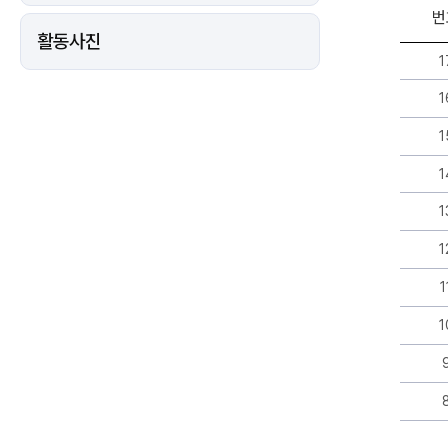
번
활동사진
자
1
료
실
1
게
시
1
판
리
1
스
트
1
-
번
1
호,
제
1
목,
작
1
성
자,
등
록
일,
조