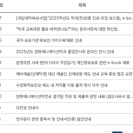
호
제목
7
[국립대학육성사업]「2025학년도 학과(전공)별 진
6
"학과 교육과정 뭘로 바뀌었나요?"라는 문의사항에 대한 확인법.
5
국가·공공기관‘AI보안 가이드북’배포 안내
4
2025년도 만화애니메이션학과 졸업전시회 온라인 전시 안내
3
분쟁조정 사례 편(락스타의 작업일기) 개인정보보호 관련 e-book 배포
2
예비예술인(재학생) 대상 예술인 산재보험 제도 안내 교육·홍보 협조 요청
1
수업목적보상금 제도 내 저작물 이용 출처 명시 의무 안내
0
만화애니메이션학전공 결석원 작성 및 제출에 관한 내용 (결강사유서 발급
9
다전공 안내서
8
연구윤리 관련 필독서 및 안내서(5종) 발간안내