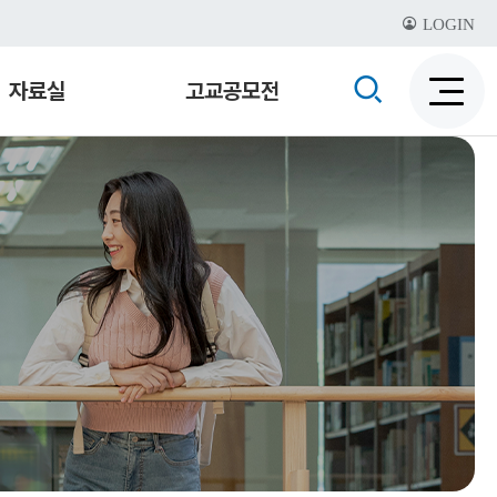
LOGIN
검
자료실
고교공모전
검
색
색
비
활
활
성
성
화
화