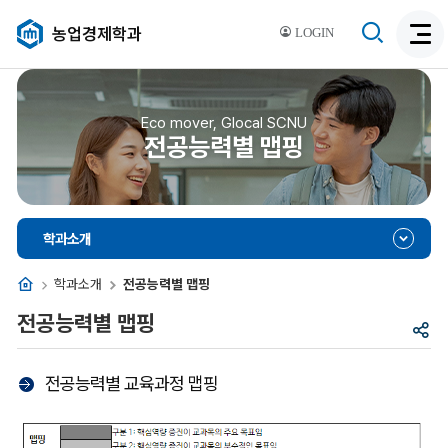
검
농업경제학과
LOGIN
검
색
색
비
활
활
성
성
Eco mover, Glocal SCNU
화
전공능력별 맵핑
화
학과소개
홈
학과소개
전공능력별 맵핑
전공능력별 맵핑
공
유
전공능력별 교육과정 맵핑