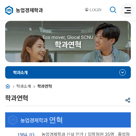
검
농업경제학과
LOGIN
검
색
색
비
활
활
성
성
Eco mover, Glocal SCNU
화
학과연혁
화
학과소개
홈
학과소개
학과연혁
학과연혁
공
유
연혁
농업경제학과
농업경제학과 신설 인가 ( 입학정원 35명 , 졸업정
1984. 03.