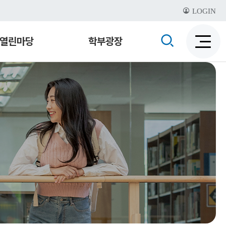
LOGIN
검
열린마당
학부광장
검
색
색
비
활
활
성
성
화
화