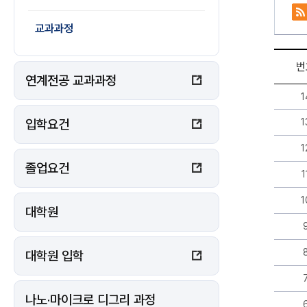
교과과정
번
연계전공 교과과정
교
1
과
과
1
입학요건
정
게
1
시
졸업요건
판
1
리
스
1
트
대학원
-
번
호,
대학원 입학
제
목,
작
나노·마이크로 디그리 과정
성