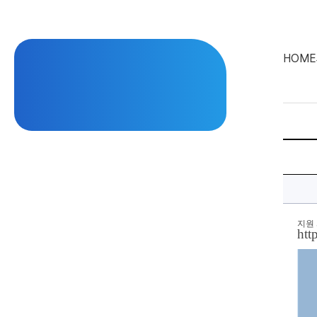
HOME
[HDC
랩
스]
2025
신
입
사
원
채
지원
htt
용
공
에
대
한
상
세
정
보