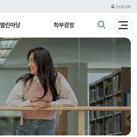
LOGIN
검
열린마당
학부광장
검
색
색
비
활
활
성
성
화
화