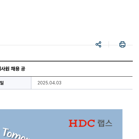
공
프
유
린
트
입사원 채용 공
일
2025.04.03