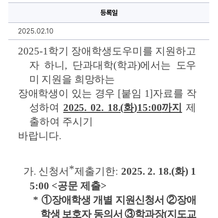
우
등록일
미
신
청
2025.02.10
안
내
에
2025-1
학기 장애학생도우미를 지원하고
대
한
자 하니
, 
단과대학
(학과)에서는 도우
상
세
미 지원을 
희망하는
정
보
장애학생이 있는 경우 
[
붙임 1]자료를 작
성하여
2025. 02. 18.(
화
)15:00
까지
제
출하여 주시기 
바랍니다
.
*
가
. 
신청서
제출기한
: 
2025. 2. 18.(
화
) 1
5:00 <
공문 제출
>
* 
①장애학생 개별 지원신청서 ②장애
학생 보호자 동의서 ③학과장(지도교