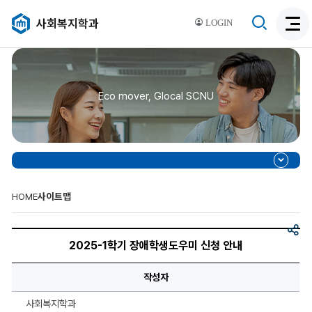
검
사회복지학과
LOGIN
검
색
색
비
활
활
성
성
화
Eco mover, Glocal SCNU
화
HOME
사이트맵
공
2025-
유
1
2025-1학기 장애학생도우미 신청 안내
학
기
장
작성자
애
학
생
사회복지학과
도