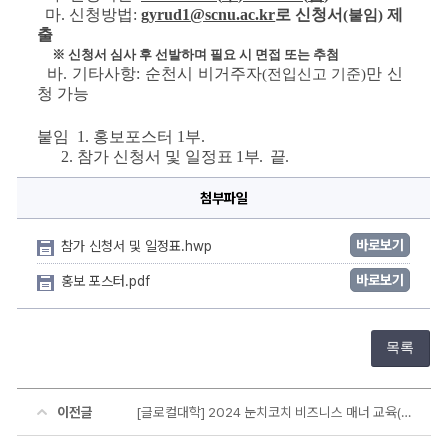
마
. 
신청방법
: 
gyrud1@scnu.ac.kr
로 신청서
제
(
붙임
)
출
※ 
신청서 심사 후 선발하며 필요 시 면접 또는 추첨
바
. 
기타사항
: 
순천시 비거주자
만 신
(
전입신고 기준
)
청 가능
붙임  
1. 
홍보포스터 
1
부
.
2. 
참가 신청서 및 일정표
1
부
.  
끝
.
첨부파일
바로보기
참가 신청서 및 일정표.hwp
바로보기
홍보 포스터.pdf
목록
이전글
[글로컬대학] 2024 눈치코치 비즈니스 매너 교육(면접스킬) 참여학생 모집