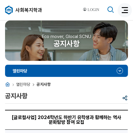
검
사회복지학과
LOGIN
검
색
색
비
활
활
성
성
Eco mover, Glocal SCNU
화
공지사항
화
열린마당
홈
열린마당
공지사항
공지사항
공
유
[글
로
[글로컬사업] 2024학년도 하반기 유학생과 함께하는 역사
컬
문화탐방 참여 모집
사
업]