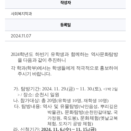
2024
작성자
학
년
도
사회복지학과
하
반
기
등록일
유
학
2024.11.07
생
과
함
께
하
2024
학년도 하반기 유학생과 함께하는 역사문화탐방
는
을 다음과 같이 추진하니 
역
사
각 학과
(
학부
)
에서는 학생들에게 적극적으로 홍보하여 
문
주시기 바랍니다
. 
화
탐
방
참
가
. 
탐방기간
: 2024. 11. 29.(
금
) ~ 11. 30.(
토
),
<1
박 
2
일
여
장소
: 
순천시 일원
모
/ 
>
집
나
. 
참가대상
: 
총 
20
명
(
유학생 
10
명
, 
재학생 
10
명
)
에
다
. 
탐방내용
: 
역사 및 유물탐방
(
낙안읍성
, 
뿌리깊은
대
한
, 
문화탐방
박물관
)
(
순천만갈대밭
, 
국
상
, 
문화체험
가정원
, 
죽도봉
)
(
옛날교복 
세
정
체험
, 
도자기 공방 체험
) 
보
라
. 
신청기간
:
2024. 11. 6.(
수
) ~ 11. 15.(
금
)