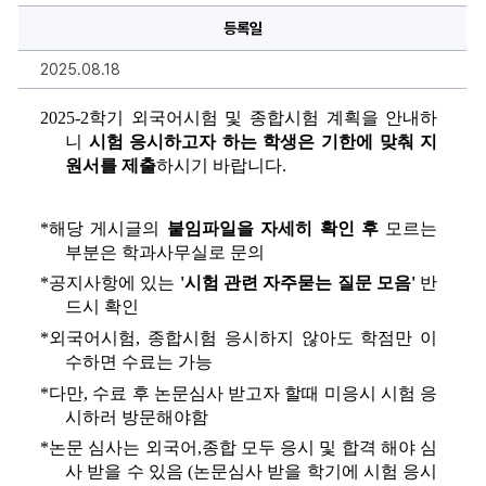
및
등록일
종
합
시
2025.08.18
험
계
획
2025-
2
학기 외국어시험 및 종합시험 계획을 안내하
알
림
니 
시험 응시하고자 하는 학생은 기한에 맞춰 지
에
원서를 제출
하시기 바랍니다.
대
한
상
세
*해당 게시글의 
붙임파일을 자세히 확인 후
 모르는 
정
보
부분은 학과사무실로 문의
*공지사항에 있는 
'
시험 관련 자주묻는 질문 모음'
 반
드시 확인
*외국어시험, 종합시험 응시하지 않아도 학점만 이
수하면 수료는 가능
*다만, 수료 후 논문심사 받고자 할때 미응시 시험 응
시하러 방문해야함
*논문 심사는 외국어,종합 모두 응시 및 합격 해야 심
사 받을 수 있음 (논문심사 받을 학기에 시험 응시 