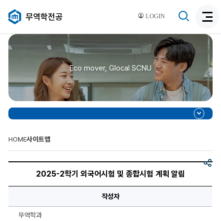
검
무역학전공
LOGIN
검
색
색
비
활
활
성
성
화
Eco mover, Glocal SCNU
화
HOME
사이트맵
공
2025-
유
2
2025-2학기 외국어시험 및 종합시험 계획 알림
학
기
외
작성자
국
어
시
무역학과
험