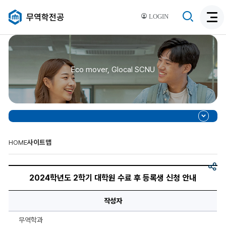
검
무역학전공
LOGIN
검
색
색
비
활
활
성
성
화
Eco mover, Glocal SCNU
화
HOME
사이트맵
공
2024
유
학
2024학년도 2학기 대학원 수료 후 등록생 신청 안내
년
도
2
작성자
학
기
대
무역학과
학