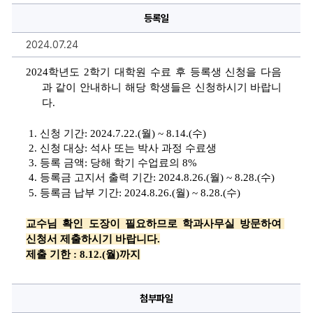
원
등록일
수
료
후
2024.07.24
등
록
생
2024학년도 2
학기 대학원 수료 후 등록생 신청을 다음
신
과 같이 안내하니 
해당 학생들은 신청하시기 바랍니
청
안
다.
내
에
대
 1
. 
신청 기간
: 2024.7.22.(
월
) ~ 8.14.(
수
)
한
상
 2
. 
신청 대상
: 
석사 또는 박사 과정 수료생
세
 3
. 
등록 금액
: 
당해 학기 수업료의 
8%
정
보
 4
. 
등록금 고지서 출력 기간
: 2024.8.26.(
월
) ~ 8.28.(
수
)
 5
. 
등록금 납부 기간
: 2024.8.26.(
월
) ~ 8.28.(
수
)
교수님 확인 도장이 필요
하므로 학과사무실 방문하여 
신청서 제출하시기 바랍니다.
제출 기한 : 8.12.(월)까지
첨부파일