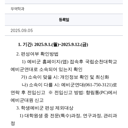
기
학
생
무역학과
예
비
등록일
군
편
성
2025.09.05
확
인
안
내
1. 
기간: 2025.9.1.(월)~2025.9.12.(금)
에
대
2
. 
편성여부 확인방법
한
상
1) 
예비군 홈페이지
(
앱
) 
접속후 국립순천대학교 
세
정
예비군연대로 소속되어 있는지 확인
보
가
) 
소속이 맞을 시
: 
개인정보 확인 및 최신화
나
) 
소속이 다를 시
: 
예비군연대
(061-750-3121)
로 
연락 후 전입신고
※ 
전입신고 방법
: 
향림통
(PC)
에서 
예비군대원 신고
    3
. 
학생예비군 편성 제외대상
1) 
대학원생 중 전문
(
특수
)
과정
, 
연구과정
, 
관리과
정