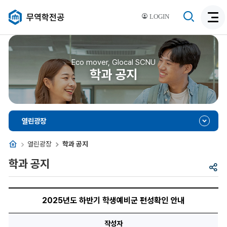
검
무역학전공
LOGIN
검
색
색
비
활
활
성
성
Eco mover, Glocal SCNU
화
학과 공지
화
열린광장
홈
열린광장
학과 공지
학과 공지
공
유
2025
년
2025년도 하반기 학생예비군 편성확인 안내
도
하
반
작성자