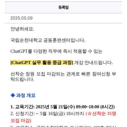
무
등록일
활
용
중
2025.05.09
급
과
정
안녕하세요. 
에
대
한
국립순천대학교 공동훈련센터입니다.
상
세
ChatGPT를 다양한 직무에 즉시 적용할 수 있는
정
보
[ChatGPT 실무 활용 중급 과정]
 개강 안내드립니다. 
선착순 정원 모집 마감되는 관계로 빠른 참여신청 부
탁드립니다.
◈ 과정 개요
1. 
교육기간
: 2025
년 5
월 21
일
(수)
 09:00~18:00 (8시간) 
2. 
신청기간
: ~ 5
월 16
일
(금
) 18시까지
(☆선착순 35명 
모집 마감)