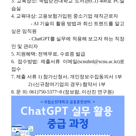
3. 
교육장소
: 
국립순천대학교 도서관(C1) 408호 PC실
습실
4. 
교육대상
: 고용보험가입된 중소기업 재직근로자
- AI 기술의 활용 방법과 최신 트렌드를 알고
싶은 임직원
- ChatGPT를 실무에 적용해 보고자 하는 직장
인 및 관리자
5. 지원혜택
: 전액무료, 수료증 발급
6. 
접수방법
: 제출서류 이메일
(scnuhrd@scnu.ac.kr)
로 
접수
7. 제출 서류 1) 참가신청서, 개인정보수집동의서 1부
2) (신규참여기업의 경우) 협약서 1부
8.
문 의
: 061)750-5377~8 (정보람, 이선진 연구원)