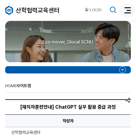
검
산학협력교육센터
LOGIN
검
색
색
비
활
활
성
성
화
Eco mover, Glocal SCNU
화
HOME
사이트맵
공
[재
유
직
[재직자훈련안내] ChatGPT 실무 활용 중급 과정
자
훈
련
작성자
안
내]
ChatGPT
산학협력교육센터
실