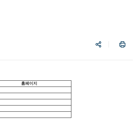
공
프
유
린
트
홈페이지