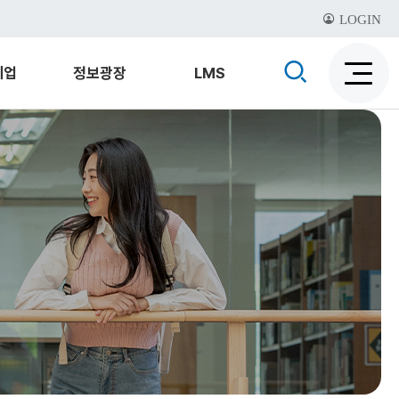
LOGIN
검
기업
정보광장
LMS
검
색
색
비
활
활
성
성
화
화