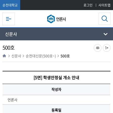
순천대학교
로그인
사이트맵
언론사
신문사
500호
신문사
순천대신문(500호~)
500호
[5면] 학생안정실 개소 안내
작성자
언론사
등록일