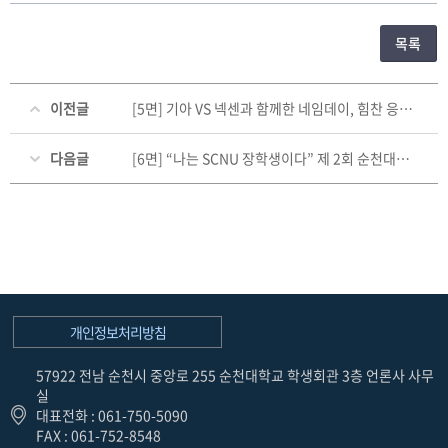
목록
이전글
[5면] 기아 VS 넥센과 함께한 네임데이, 힘찬 응원으로 물들다!
다음글
[6면] “나는 SCNU 장학생이다” 제 2회 순천대학교 장학생의 날 열려
개인정보처리방침
57922 전남 순천시 중앙로 255 순천대학교 학생회관 3층 언론사 사무
실
대표전화 : 061-750-5090
FAX : 061-752-8548