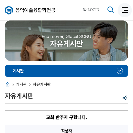
검
음악예술융합학전공
LOGIN
검
색
색
비
활
활
성
성
Eco mover, Glocal SCNU
화
자유게시판
화
게시판
홈
게시판
자유게시판
자유게시판
공
유
교
회
교회 반주자 구합니다.
반
주
자
작성자