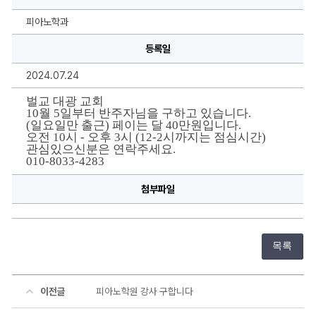
구
합
니
피아노학과
다.
에
등록일
대
한
상
2024.07.24
세
정
보
벌교 대광 교회
10월 5일부터 반주자님을 구하고 있습니다.
(일요일만 출근) 페이는 달 40만원입니다.
오전 10시 - 오후 3시 (12-2시까지는 점심시간)
관심있으신분은 연락주세요.
010-
8033-4283
첨부파일
목록
이전글
피아노학원 강사 구합니다