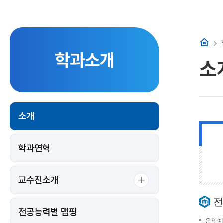
홈
학과소개
소
소개
학과연혁
교수진소개
전
전공능력별 맵핑
음악예