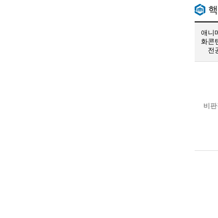
핵
애니
화콘
전
핵
심
역
량
비판