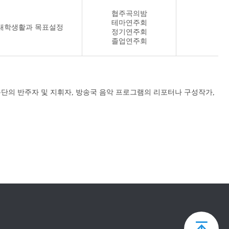
협주곡의밤
테마연주회
대학생활과 목표설정
정기연주회
졸업연주회
용단의 반주자 및 지휘자, 방송국 음악 프로그램의 리포터나 구성작가,
상