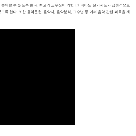
 습득할 수 있도록 한다
.
최고의 교수진에 의한
1:1
피아노 실기지도가 집중적으로
있도록 한다
.
또한 음악문헌
,
음악사
,
음악분석
,
교수법 등 여러 음악 관련 과목을 개