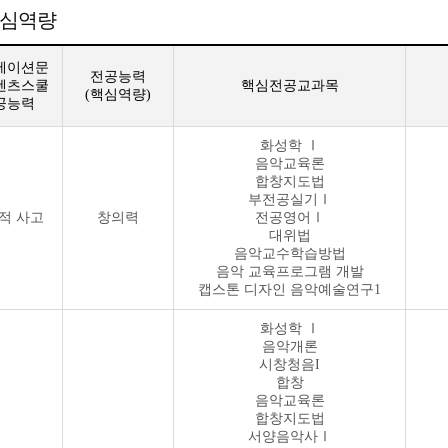
심역량
메이션문
전공능력
텐츠스쿨
핵심전공교과목
(핵심역량)
공능력
화성학 Ⅰ
음악교육론
합창지도법
부전공실기Ⅰ
적 사고
창의력
전공영어Ⅰ
대위법
음악교수학습방법
음악 교육프로그램 개발
캡스톤 디자인 음악예술연구1
화성학 Ⅰ
음악개론
시창청음I
합창
음악교육론
합창지도법
서양음악사Ⅰ