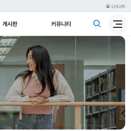
LOGIN
검
게시판
커뮤니티
검
색
색
비
활
활
성
성
화
화