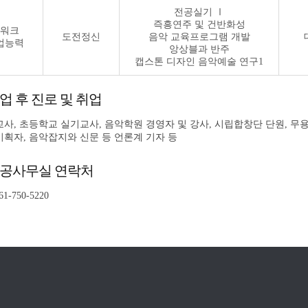
전공실기 Ⅰ
즉흥연주 및 건반화성
워크
도전정신
음악 교육프로그램 개발
업능력
앙상블과 반주
캡스톤 디자인 음악예술 연구1
업 후 진로 및 취업
사, 초등학교 실기교사, 음악학원 경영자 및 강사, 시립합창단 단원, 무
획자, 음악잡지와 신문 등 언론계 기자 등
공사무실 연락처
061-750-5220