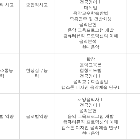
전공영어Ⅰ
적 사고
종합적사고
대위법
음악교수학습방법
즉흥연주 및 건반화성
음악문헌 Ⅰ
음악 교육프로그램 개발
컴퓨터뮤직 프로덕션의 이해
음악분석 Ⅰ
현대음악
합창
음악교육론
소통능
현장실무능
합창지도법
력
력
전공영어Ⅰ
음악교수학습방법
캡스톤 디자인 음악예술 연구1
서양음악사Ⅰ
전공영어Ⅰ
음악문헌 Ⅰ
벌 역량
글로벌역량
음악 교육프로그램 개발
컴퓨터뮤직 프로덕션의 이해
캡스톤 디자인 음악예술 연구1
현대음악