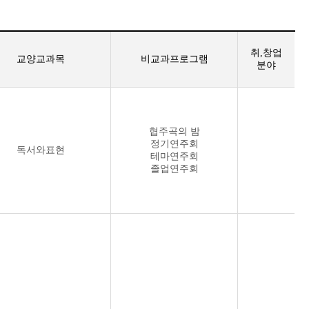
취,창업
교양교과목
비교과프로그램
분야
협주곡의 밤
정기연주회
독서와표현
테마연주회
졸업연주회