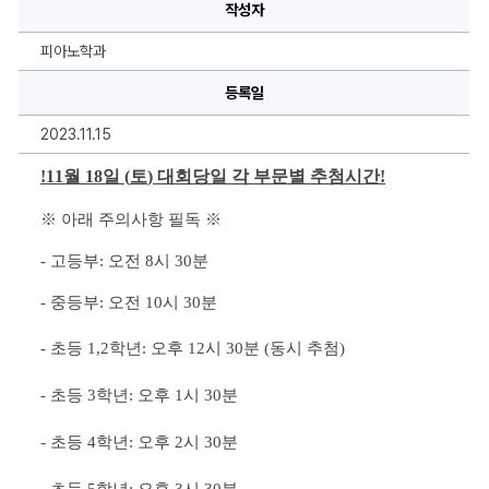
대
작성자
학
교
피
피아노학과
아
노
콩
등록일
쿠
르
2023.11.15
추
첨
시
!
11
월 
18
일 
(
토
) 
대회당일 각 부문별 추첨시간!
간
공
지
※ 
아래 주의사항 필독 
※
합
니
다
- 
고등부: 오전 8시 30
분
(필
독!)
- 
중등부: 오전 10시 30분
에
대
한
- 
초등 
1,2
학년
: 
오후 
12
시 
30
분 
(
동시 추첨
)
상
세
정
- 
초등 
3
학년
: 
오후 
1
시 
30
분
보
- 
초등 
4
학년
: 
오후 
2
시 
30
분
- 
초등 
5
학년
: 
오후 
3
시 
30
분