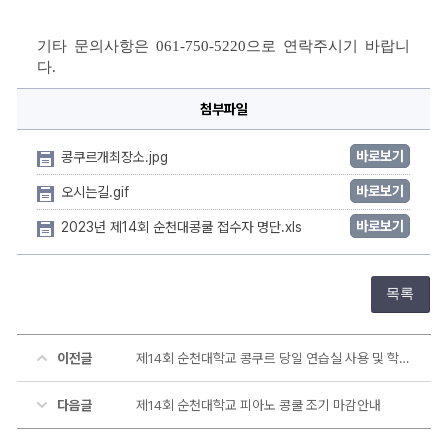
기타 문의사항은 
061-750-5220
으로 연락주시기 바랍니
다
.
첨부파일
바로보기
콩쿠르개최장소.jpg
바로보기
오시는길.gif
바로보기
2023년 제14회 순천대콩쿨 접수자 명단.xls
목록
이전글
제14회 순천대학교 콩쿠르 당일 연습실 사용 및 학부모 참관 여부
다음글
제14회 순천대학교 피아노 콩쿨 조기 마감안내