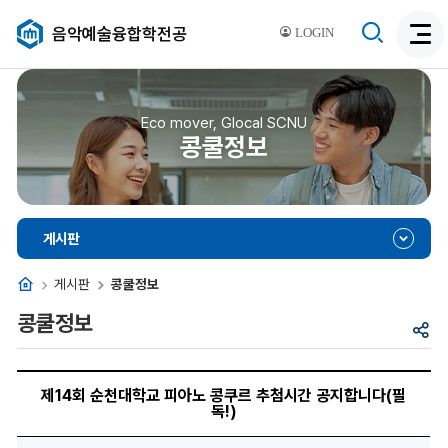
검
음악예술융합학전공
LOGIN
검
색
색
비
활
활
성
성
Eco mover, Glocal SCNU
화
콩쿨정보
화
게시판
홈
게시판
콩쿨정보
콩쿨정보
공
유
제
14
제14회 순천대학교 피아노 콩쿠르 추첨시간 공지합니다(필
회
독!)
순
천