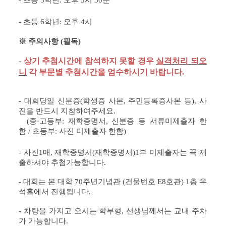
- 
초등 
6
학년
: 
오후 
4
시
※ 
주의사항 
(
필독
)
- 
상기 추첨시간에 참석하지 못할 경우 
실격처리 되오
니
 각 부문별 추첨시간을 엄수하시기 바랍니다
.
- 
대회당일 신분증
(
학생증 사본
, 
주민등록증사본 등
), 
사
진을 반드시 지참하여주세요
.
(
중
·
고등부
: 재학증명서
, 
신분증 등 서류미제출자 한
함 
/ 
초등부
: 
사진 미제출자 한함
)
- 
사진
1
매
, 
재학증명서
(재학
증명서
)1
부 미제출자는 꼭 제
출하셔야 추첨가능합니다
.
- 
대회는 본 대학 
70
주년기념관 
(
건물번호 
E8
호관
) 1
층 우
석홀에서 진행됩니다
.
- 
차량을 가지고 오시는 학부형
, 
선생님께서는 교내 주차
가 가능합니다
.