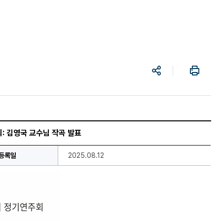
공
프
유
린
트
: 김영국 교수님 작곡 발표
등록일
2025.08.12