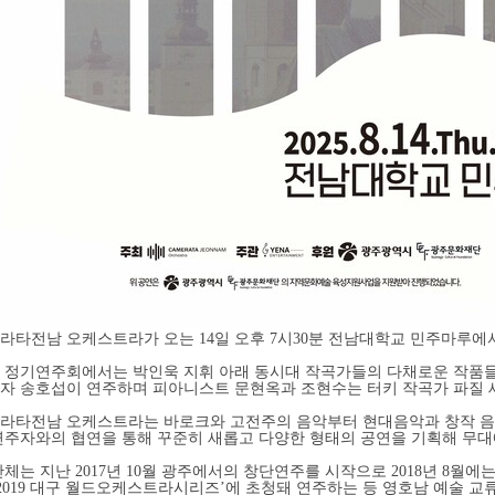
라타전남 오케스트라가 오는 14일 오후 7시30분 전남대학교 민주마루에
 정기연주회에서는 박인욱 지휘 아래 동시대 작곡가들의 다채로운 작품들
자 송호섭이 연주하며 피아니스트 문현옥과 조현수는 터키 작곡가 파질 세이(Fazı
라타전남 오케스트라는 바로크와 고전주의 음악부터 현대음악과 창작 음
연주자와의 협연을 통해 꾸준히 새롭고 다양한 형태의 공연을 기획해 무대
단체는 지난 2017년 10월 광주에서의 창단연주를 시작으로 2018년 8
‘2019 대구 월드오케스트라시리즈’에 초청돼 연주하는 등 영호남 예술 교