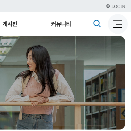
LOGIN
검
게시판
커뮤니티
검
색
색
비
활
활
성
성
화
화