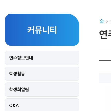
홈
커뮤니티
연
연주정보안내
제
목,
이
학생활동
미
지,
이
미
지
학생회알림
설
명,
내
용
을
Q&A
작