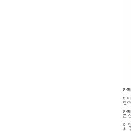
카메
이번
연주
카메
급 
이 
최 