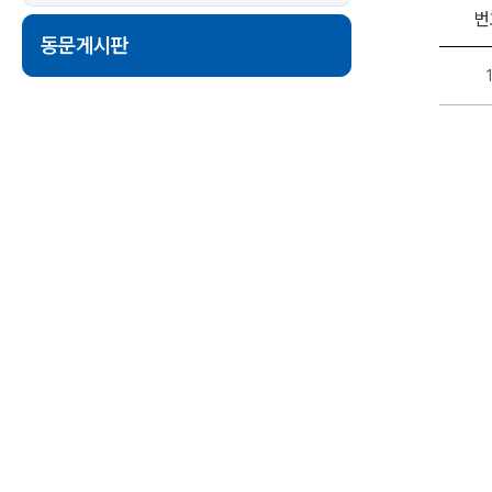
번
동문게시판
동
문
게
시
판
게
시
판
리
스
트
-
번
호,
제
목,
작
성
자,
등
록