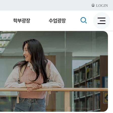
LOGIN
검
학부광장
수업광장
검
색
색
비
활
활
성
성
화
화