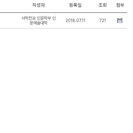
작성자
등록일
조회
첨부
사학전공 인문학부 인
2018.07.11
721
문예술대학