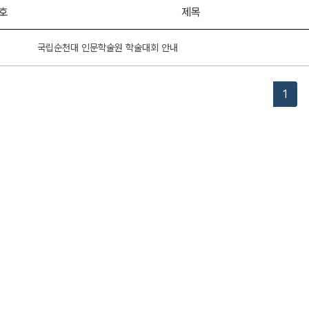
호
제목
1
국립순천대 인문학술원 학술대회 안내
1