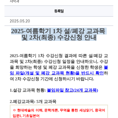
사학과
차
설
(폐)
등록일
강
교
2025.05.20
과
목
및
2025-여름
학기
 1
차 설
/
폐강 교과목 
2
및
 2
차
(
최종
) 
수강신청 안내
차
(최
종)
수
강
신
2025-여름
학기
 1
차 수강신청 결과에 따른 설
/
폐강 교
청
과목 및
 2
차
(
최종
) 
수강신청 일정을 안내하오니
, 
수강
안
내
을 희망하는 학생 및 폐강 교과목을 신청한 학생은
붙
에
임 파일
(
개설 및 폐강 교과목 현황
)
을 반드시 확인
하
대
한
여 
2
차 수강신청 기간에 신청하시기 바랍니다
.
상
세
정
1.
설강
교과목 현황
: 
붙임파일 참고(24개 교과목)
보
2.
폐강교과목
: 5
개 교과목
ㅇ 현대예술의 이해, 문학개론, 무역을 통한 세상읽기, 중국어
입문I, 기초일본어