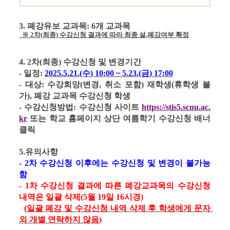
3. 폐강유보 교과목: 6개 교과목
  ※ 2차(최종) 수강신청 결과에 따라 최종 설,폐강여부 확정
4. 2
차
(
최종
) 
수강신청 및 변경기간
- 
일정
: 
2025.5.21.(수
) 10:00 ~ 5.23.(금
) 17:00
- 
대상
: 
수강희망
(
변경
, 
취소 포함
) 
재학생(휴학생 불
가),
폐강 교과목 수강신청 학생
- 
수강신청방법
: 
수강신청 사이트
https://stis5.scnu.ac.
kr
또는 학교 홈페이지 상단 여름학기 수강신청 배너 
클릭
5.
유의사항
- 2
차 수강신청 이후에는 수강신청 및 변경이 불가능
함
- 1
차 수강신청 결과에 따른 폐강교과목의 수강신청 
내역은 일괄 삭제
(5
월 
19
일
 16
시경
)
(
일괄 폐강 및 수강신청 내역 삭제 후 학생에게 문자 
외 개별 연락하지 않음
)