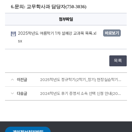
6.
문의
: 
교무학사과
담당자
(750-3036)
첨부파일
바로보기
2025학년도 여름학기 1차 설폐강 교과목 목록.xl
sx
목록
이전글
2025학년도 정규학기(2학기_장기) 현장실습학기제 운영 계획 안내
다음글
2024학년도 후기 증명서 소속 선택 신청 안내(2025년 8월 졸업 예정자)