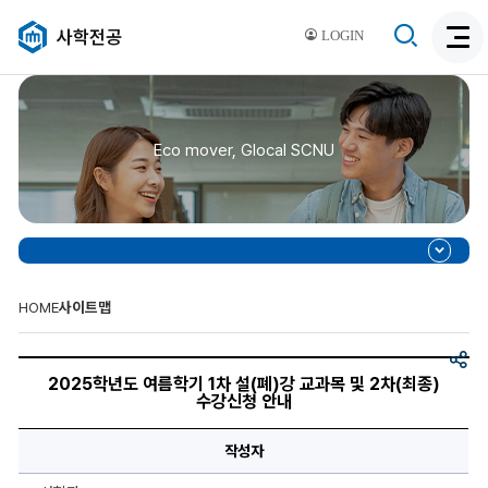
검
사학전공
LOGIN
검
색
색
비
활
활
성
성
화
Eco mover, Glocal SCNU
화
HOME
사이트맵
공
2025
유
학
2025학년도 여름학기 1차 설(폐)강 교과목 및 2차(최종)
년
수강신청 안내
도
여
름
작성자
학
기
1