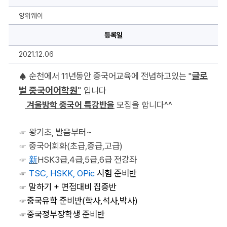
중
국
어
양위웨이
특
강
등록일
반
모
집
2021.12.06
합
니
다
글로
♠
 순천에서 11년동안 중국어교육에 전념하고있는 "
◈
에
벌 중국어어학원
"
입니다 
대
한
 겨울방학 중국어 특강반을
 모집을 합니다^^
상
세
정
보
☞ 왕기초, 발음부터~
☞
 중국어회화(초급,중급,고급)
☞
新
HSK3급,4급,5급,6급 전강좌
☞
 TSC, HSKK, OPic 
시험 준비반
☞
 말하기 + 면접대비 집중반
☞
중국유학 준비반(학사,석사,박사)
☞
중국정부장학생 준비반