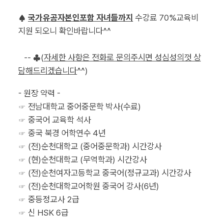
♠
국가유공자본인포함 자녀들까지
 수강료 70%교육비 
지원 되오니 확인바랍니다^^
   -- ♣(
자세한 사항은 전화로 문의주시면 성심성의껏 상
담해드리겠습니다
^^)
- 원장 약력 -
☞ 전남대학교 중어중문학 박사(수료)
☞ 중국어 교육학 석사
☞ 중국 북경 어학연수 4년
☞ (전)순천대학교 (중어중문학과) 시간강사
☞ (현)순천대학교 (무역학과) 시간강사
☞ (전)순천여자고등학교 중국어(정규교과) 시간강사
☞ (전)순천대학교어학원 중국어 강사(6년)
☞ 중등정교사 2급
☞ 신 HSK 6급