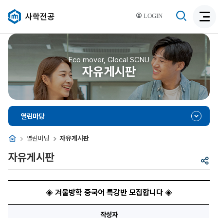
검
사학전공
LOGIN
검
색
색
비
활
활
성
성
Eco mover, Glocal SCNU
화
자유게시판
화
열린마당
홈
열린마당
자유게시판
자유게시판
공
유
◈
겨
◈ 겨울방학 중국어 특강반 모집합니다 ◈
울
방
학
작성자