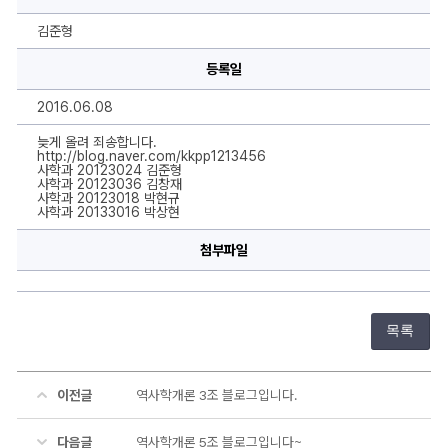
2
조
블
김준형
로
그
등록일
입
니
다
2016.06.08
에
대
한
늦게 올려 죄송합니다.
상
http://blog.naver.com/kkpp1213456
세
사학과 20123024 김준형
정
사학과 20123036 김창재
보
사학과 20123018 박현규
사학과 20133016 박상현
첨부파일
목록
이전글
역사학개론 3조 블로그입니다.
다음글
역사학개론 5조 블로그입니다~