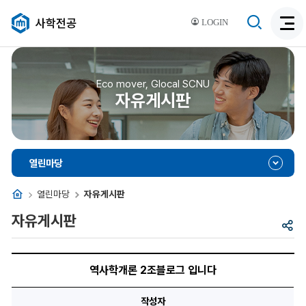
검
사학전공
LOGIN
검
색
색
비
활
활
성
성
Eco mover, Glocal SCNU
화
자유게시판
화
열린마당
홈
열린마당
자유게시판
자유게시판
공
유
역
사
역사학개론 2조블로그 입니다
학
개
론
작성자