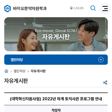
검
바이오한약자원학과
LOGIN
검
색
색
비
활
활
성
성
Eco mover, Glocal SCNU
화
자유게시판
화
열린마당
홈
열린마당
자유게시판
자유게시판
공
유
(대
학
(대학혁신지원사업) 2022년 하계 토익사관 프로그램 안내
혁
신
지
작성자