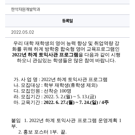
원
사
업)
한약자원개발학과
2022
년
등록일
하
계
토
2022.05.02
익
사
관
우리 대학 재학생의 영어 능력 향상 및 취업역량 강
프
화를 위해 하계 방학중 합숙형 
영어 교육프로그램인 
로
2022
년 하계 토익사관 프로그램
을 다음과 같이 시행
그
램
하오니 관심있는
학생들은 많은 참여 바랍니다.
안
내
에
대
가
. 
사 업 명 
: 2022
년 하계 토익사관 프로그램
한
상
나
. 
모집대상 
: 
학부 재학생
(
휴학생 제외
) 
세
다
. 
모집인원 
: 
선착순 
100
명
정
라
. 
모집기간 
: 2022. 5. 2.(
월
) ~ 5. 13.(
금
) 
보
마
. 
교육기간 
:
2022. 6. 27.(
월
) ~ 7. 24.(
일
) / 4
주 
붙임  
1. 2022
년 하계 토익사관 프로그램 운영계획 
1
부
.
2. 
홍보 포스터 
1
부
.  
끝
.