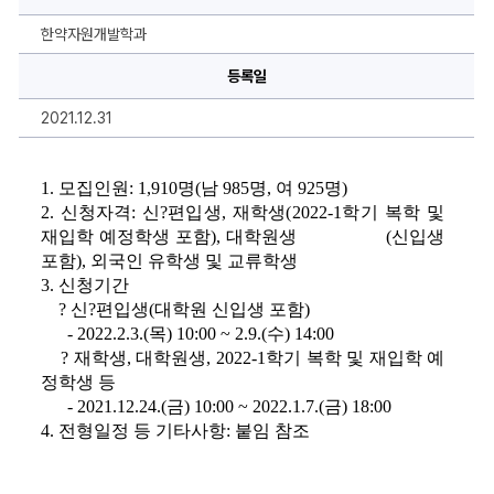
1
학
기
한약자원개발학과
정
기
등록일
개
관
학
2021.12.31
생
생
활
관
관
1. 
모집인원
: 1,910
명
(
남 
985
명
, 
여 
925
명
)
생
2. 
신청자격
: 
신
?
편입생
, 
재학생
(2022-1
학기 복학 및 
모
집
재입학 예정학생 포함
), 
대학원생                  
(
신입생 
안
포함
)
, 
외국인 유학생 및 교류학생
내
에
3. 
신청기간
대
? 
신
?
편입생
(
대학원 신입생 포함
)
한
상
- 2022.2.3.(
목
) 10:00 ~ 2.9.(
수
) 14:00
세
정
? 
재학생
, 
대학원생
, 2022-1
학기 복학 및 재입학 예
보
정학생 등
- 2021.12.24.(
금
) 10:00 ~ 2022.1.7.(
금
) 18:00
4. 
전형일정 등 기타사항
: 
붙임 참조