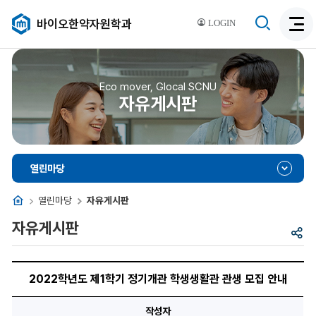
검
바이오한약자원학과
LOGIN
검
색
색
비
활
활
성
성
Eco mover, Glocal SCNU
화
자유게시판
화
열린마당
홈
열린마당
자유게시판
자유게시판
공
유
2022
학
2022학년도 제1학기 정기개관 학생생활관 관생 모집 안내
년
도
제
작성자