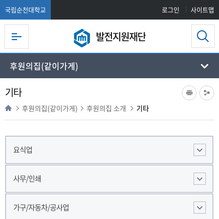
국립순천대학교
로그인
사이트맵
발전지원재단
후원의집(같이가게)
기타
후원의집(같이가게)
후원의집 소개
기타
요식업
사무/인쇄
가구/자동차/공사업