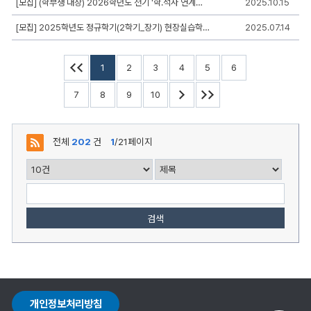
[모집] (학부생 대상) 2026학년도 전기 '학.석사 연계과정' 및 '학.석.박'사 연계과정
2025.10.15
록
일,
조
[모집] 2025학년도 정규학기(2학기_장기) 현장실습학기제 운영 계획
2025.07.14
회,
첨
부
1
2
3
4
5
6
로
구
성
7
8
9
10
전체
202
건
1
/21페이지
검색
개인정보처리방침