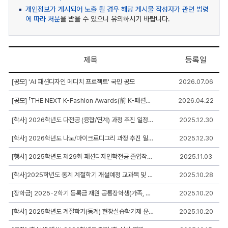
개인정보가 게시되어 노출 될 경우 해당 게시물 작성자가 관련 법령
에 따라 처분
을 받을 수 있으니 유의하시기 바랍니다.
제목
등록일
공
[공모] 'AI 패션디자인 메디치 프로젝트' 국민 공모
2026.07.06
지
사
[공모] 「THE NEXT K-Fashion Awards(前 K-패션오디션)」 모집 공고
2026.04.22
항
게
시
[학사] 2026학년도 다전공 (융합/연계) 과정 추진 일정 안내
2025.12.30
판
리
[학사] 2026학년도 나노/마이크로디그리 과정 추진 일정 안내
2025.12.30
스
트
[행사] 2025학년도 제29회 패션디자인학전공 졸업작품전시회
2025.11.03
-
번
호,
[학사]2025학년도 동계 계절학기 개설예정 교과목 및 수강신청 일정 안내
2025.10.28
제
목,
[장학금] 2025-2학기 등록금 재원 공통장학생(가족, 국가유공자, 장애학생)선발 안내
2025.10.20
작
성
[학사] 2025학년도 계절학기(동계) 현장실습학기제 운영 안내
2025.10.20
자,
등