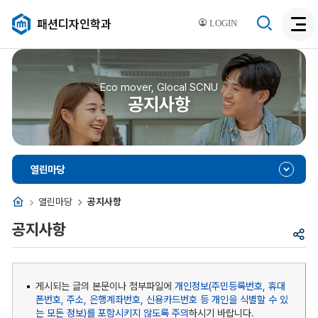
검
패션디자인학과
LOGIN
검
색
색
비
활
활
성
성
Eco mover, Glocal SCNU
화
공지사항
화
열린마당
홈
열린마당
공지사항
공지사항
공
유
게시되는 글의 본문이나 첨부파일에
개인정보(주민등록번호, 휴대
폰번호, 주소, 은행계좌번호, 신용카드번호 등 개인을 식별할 수 있
는 모든 정보)를 포함시키지 않도록 주의
하시기 바랍니다.