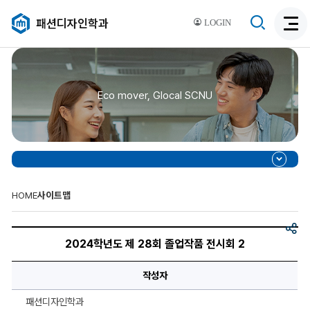
검
패션디자인학과
LOGIN
검
색
색
비
활
활
성
성
화
Eco mover, Glocal SCNU
화
HOME
사이트맵
공
제
유
목,
2024학년도 제 28회 졸업작품 전시회 2
이
미
지,
작성자
이
미
지
패션디자인학과
설