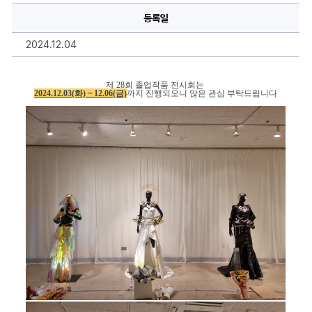
명,
등록일
내
용
을
2024.12.04
작
성
하
실
제 28회 졸업작품 전시회는
수
2024.12.03(화) ~ 12.06(금)
까지 진행되오니 많은 관심 부탁드립니다
있
습
니
다.