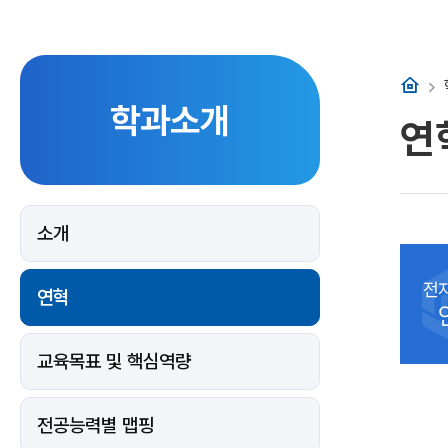
홈
학과소개
연
소개
전
연혁
교육목표 및 핵심역량
전공능력별 맵핑