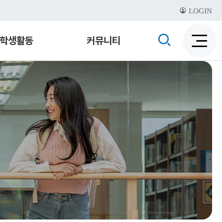
LOGIN
검
학생활동
커뮤니티
검
색
색
비
활
활
성
성
화
화