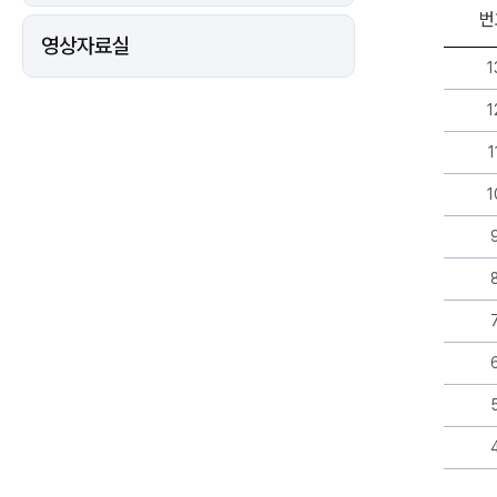
번
영상자료실
자
1
료
실
1
게
시
1
판
리
1
스
트
-
번
호,
제
목,
작
성
자,
등
록
일,
조