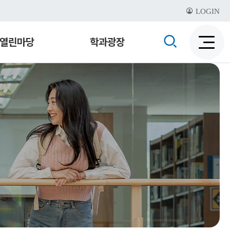
LOGIN
검
열린마당
학과광장
검
색
색
비
활
활
성
성
화
화