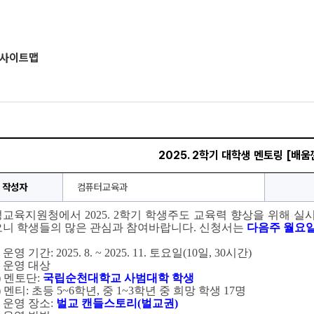
사이트맵
2025. 2학기 대학생 멘토링 [배움깐
작성자
컴퓨터교육과
교육지원청에서 2025. 2
학기 학생주도 교육력 향상을 위해 실
니 학생들의 많은 관심과 참여바랍니다. 신청서는 
다음주 월
요일
 
운영 기간
: 2025. 8
. ~ 2025
. 11
. 
토요일
(10
일
, 30
시간
)
 
운영 대상
 
멘토단
: 
국립순천대학교 사범대학 학생
 
멘티
: 
초등 
5~6
학년
, 
중 
1~3
학년 중 희망 학생 
17
명
 
운영 장소
: 
벌교 캔들스토리
(
벌교권
)