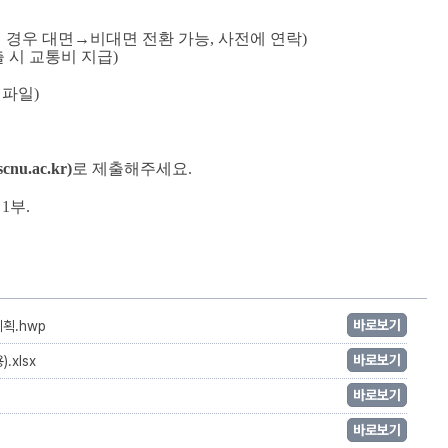
 경우 대면
→
비대면 전환 가능
, 
사전에 연락
)
 시 교통비 지급
)
셀파일
)
u.ac.kr)
로 제출해주세요.
 
1
부
.
바로보기
계획.hwp
바로보기
.xlsx
바로보기
바로보기