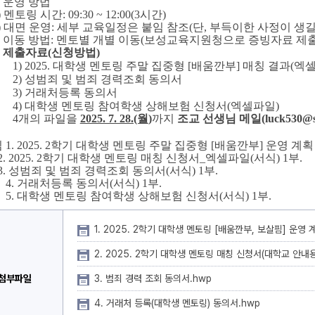
 
운영 방법
 
멘토링 시간
: 09:30 ~ 12:00(3
시간
)
 
대면 운영
: 
세부 교육일정은 붙임 참조
(
단
, 
부득이한 사정이 생길
 
이동 방법
: 
멘토별 개별 이동
(
보성교육지원청으로 증빙자료 제출
 
제출자료(신청방법)
1) 
2025. 대학생 멘토링 주말 집중형 [배움깐부] 매칭 결과(엑
2) 
성범죄 및 범죄 경력조회 동의서
3) 
거래처등록 동의서
4) 
대학생 멘토링 참여학생 상해보험 신청서
(엑셀파일
)
4개의 파일을
2025. 7. 28.(월
)
까지 
조교 선생님 메일(luck530@scn
 
1. 2025. 2
학기 대학생 멘토링 주말 집중형 
[
배움깐부
] 
운영 계획
2. 2025. 2
학기 대학생 멘토링 매칭 신청서_엑셀파일
(
서식
) 1
부
.
3. 
성범죄 및 범죄 경력조회 동의서(서식)
1
부
.
   4. 
거래처등록 동의서(서식) 1부.
   5. 
대학생 멘토링 참여학생 상해보험 신청서(서식) 1부.
1. 2025. 2학기 대학생 멘토링 [배움깐부, 보살핌] 운영 
2. 2025. 2학기 대학생 멘토링 매칭 신청서(대학교 안내용)
첨부파일
3. 범죄 경력 조회 동의서.hwp
4. 거래처 등록(대학생 멘토링) 동의서.hwp