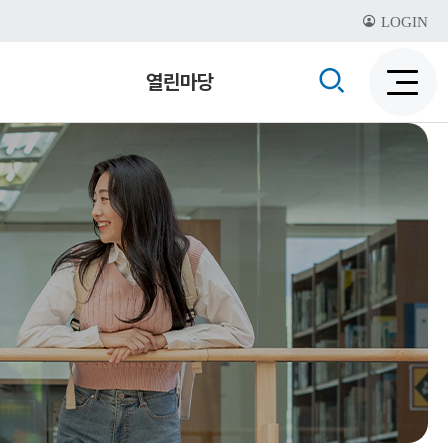
LOGIN
검
열린마당
검
색
색
비
활
활
성
성
화
화