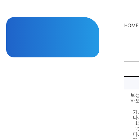
HOME
2025.
2
학
기
대
학
생
멘
보성
토
하오
링
[배
움
가
.
깐
나
.
부]
1)
운
2)
영
안
다
.
내