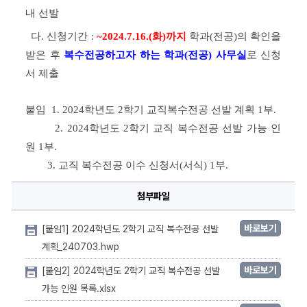
내 선발
다
. 
신청기간 
: 
~2024.7.16.(화
)
까지
학과
(
전공
)
의 확인을 
받은 후 
복수전공하고자 하는 학과
(
전공
) 
사무실
로 
신청
서 제출
붙임
  1. 2024
학년도 
2
학기 교직복수전공 선발 계획 
1
부
. 
      2. 2024
학년도 
2
학기 교직 복수전공 선발 가능 인
원 
1
부
. 
      3. 
교직
복수전공 이수 신청서
(
서식
) 1
부
.  
첨부파일
바로보기
[붙임1] 2024학년도 2학기 교직 복수전공 선발
계획_240703.hwp
바로보기
[붙임2] 2024학년도 2학기 교직 복수전공 선발
가능 인원 목록.xlsx