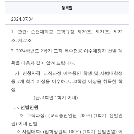
복
등록일
수
전
공
2024.07.04
이
수
예
1. 
관련
: 
순천대학교 교학규정 제
20
조
, 
제
21
조
, 
제
22
정
자
조
, 
제
27
조
선
발
안
2. 2024
학년도 
2
학기 교직 복수전공 이수예정자 선발 계
내
에
대
획을 다음과 같이 알려 드립니다
. 
한
상
가
. 
신청자격
: 
교직과정 이수중인 학생 및 사범대학생 
세
정
중 
2
개 학기 이상을 이수하고
, 30
학점 이상을 취득한 학
보
생
                   (
단
, 4
학년 
1
학기 이내
)
나
. 
선발인원
ㅇ 
교직과정
: (
교직승인인원 
200%)-(1
학기 선발인
원
) 
이내 선발
ㅇ 
사범대학
: (
입학정원의 
100%)-(1
학기 선발인원
) 
이