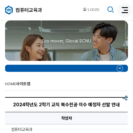
검
컴퓨터교육과
LOGIN
검
색
색
비
활
활
성
성
화
Eco mover, Glocal SCNU
화
HOME
사이트맵
공
2024
유
학
2024학년도 2학기 교직 복수전공 이수 예정자 선발 안내
년
도
2
작성자
학
기
교
컴퓨터교육과
직