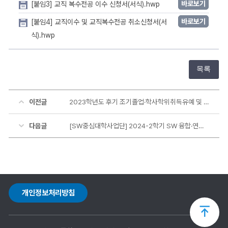
바로보기
[붙임3] 교직 복수전공 이수 신청서(서식).hwp
바로보기
[붙임4] 교직이수 및 교직복수전공 취소신청서(서
식).hwp
목록
이전글
2023학년도 후기 조기졸업·학사학위취득유예 및 수료자 졸업사정 신청 등 안내
다음글
[SW중심대학사업단] 2024-2학기 SW 융합·연계전공 이수 신청 및 혜택 안내(~7.17.)
개인정보처리방침
상