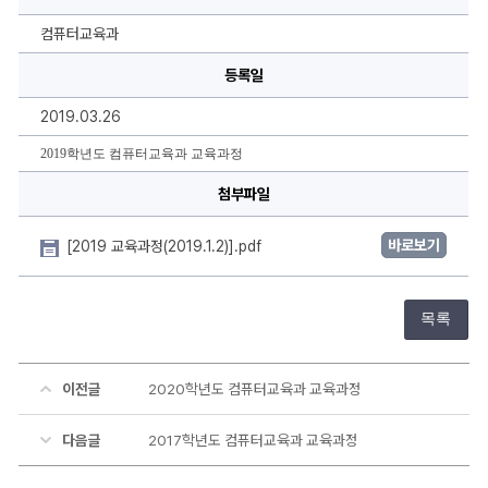
퓨
터
교
컴퓨터교육과
육
과
등록일
교
육
과
2019.03.26
정
에
대
2019학년도 컴퓨터교육과 교육과정
한
상
첨부파일
세
정
보
바로보기
[2019 교육과정(2019.1.2)].pdf
목록
이전글
2020학년도 컴퓨터교육과 교육과정
다음글
2017학년도 컴퓨터교육과 교육과정