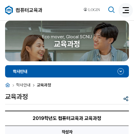
검
컴퓨터교육과
LOGIN
검
색
색
비
활
활
성
성
Eco mover, Glocal SCNU
화
교육과정
화
학사안내
홈
학사안내
교육과정
교육과정
공
유
2019
학
2019학년도 컴퓨터교육과 교육과정
년
도
컴
작성자