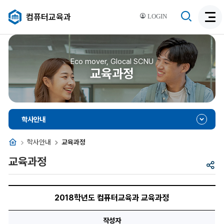
검
컴퓨터교육과
LOGIN
검
색
색
비
활
활
성
성
Eco mover, Glocal SCNU
화
교육과정
화
학사안내
홈
학사안내
교육과정
교육과정
공
유
2018
학
2018학년도 컴퓨터교육과 교육과정
년
도
컴
작성자