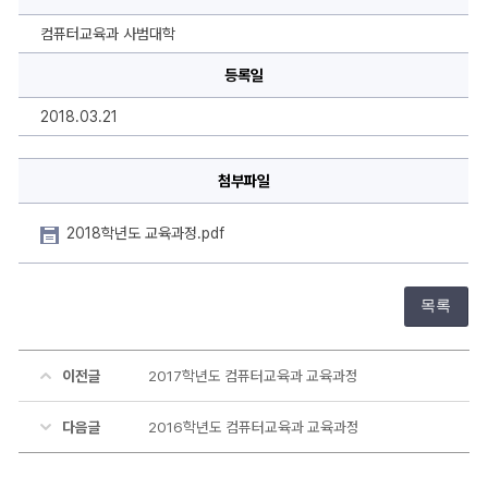
퓨
터
교
컴퓨터교육과 사범대학
육
과
등록일
교
육
과
2018.03.21
정
에
대
한
첨부파일
상
세
정
보
2018학년도 교육과정.pdf
목록
이전글
2017학년도 컴퓨터교육과 교육과정
다음글
2016학년도 컴퓨터교육과 교육과정