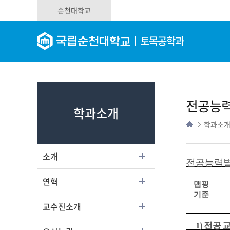
순천대학교
토목공학과
전공능력
학과소개
학과소
소개
전공능력별
연혁
맵핑
기준
교수진소개
1)
전공 