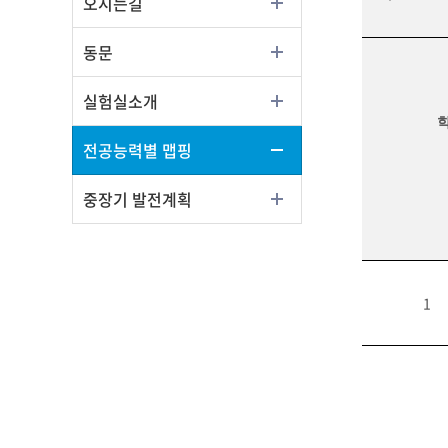
오시는길
동문
실험실소개
전공능력별 맵핑
중장기 발전계획
1