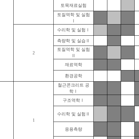
토목재료실험
토질역학 및 실험
Ⅰ
수리학 및 실험
Ⅰ
측량학 및 실습
Ⅱ
토질역학 및 실험
2
Ⅱ
재료역학
환경공학
철근콘크리트 공
학
Ⅰ
구조역학
Ⅰ
수리학 및 실험
Ⅱ
1
응용측량