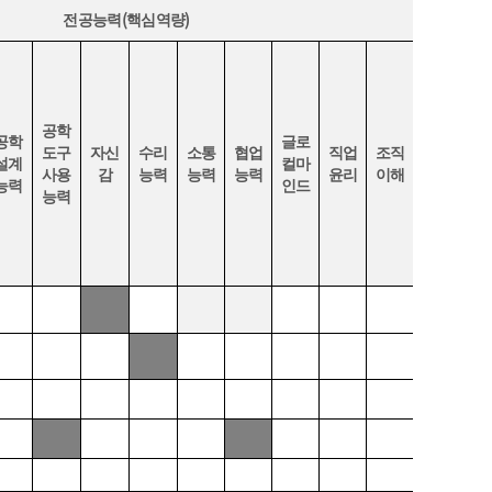
(
)
전공능력
핵심역량
공학
공학
글로
도구
자신
수리
소통
협업
직업
조직
설계
컬마
사용
감
능력
능력
능력
윤리
이해
능력
인드
능력