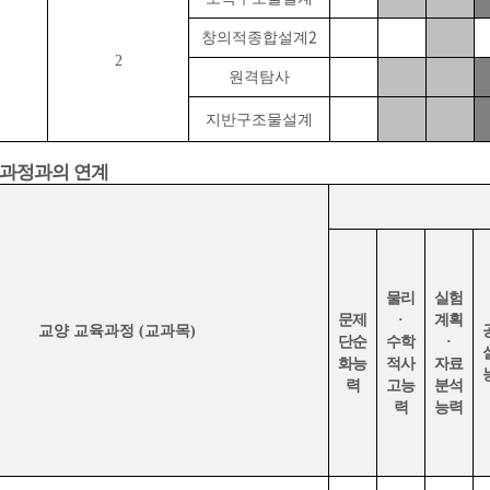
2
창의적종합설계
2
원격탐사
지반구조물설계
육과정과의 연계
물리
실험
문제
·
계획
교양 교육과정
(
교과목
)
단순
수학
·
화능
적사
자료
력
고능
분석
력
능력