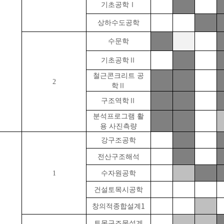
기초공학
Ⅰ
상하수도공학
수문학
기초공학
Ⅱ
철근콘크리트 공
2
학
Ⅱ
구조역학
Ⅱ
분석프로그램 활
용 사진측량
강구조공학
전산구조해석
1
수자원공학
건설토목시공학
1
창의적종합설계
토목구조물설계