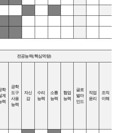
전공능력
(
핵심역량
)
공학
공학
글로
도구
자신
수리
소통
협업
직업
조직
설계
벌마
사용
감
능력
능력
능력
윤리
이해
능력
인드
능력