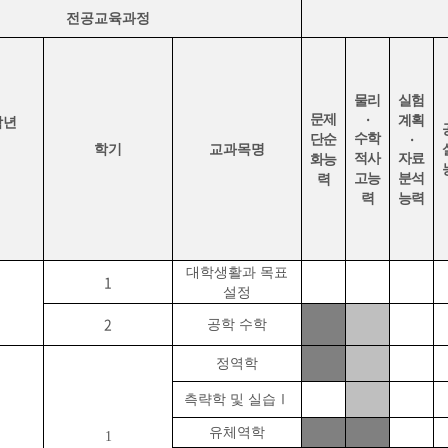
전공교육과정
물리
실험
·
문제
계획
학년
·
수학
단순
학기
교과목명
적사
자료
화능
고능
분석
력
력
능력
대학생활과 목표
1
설정
2
공학 수학
정역학
측략학 및 실습
Ⅰ
유체역학
1