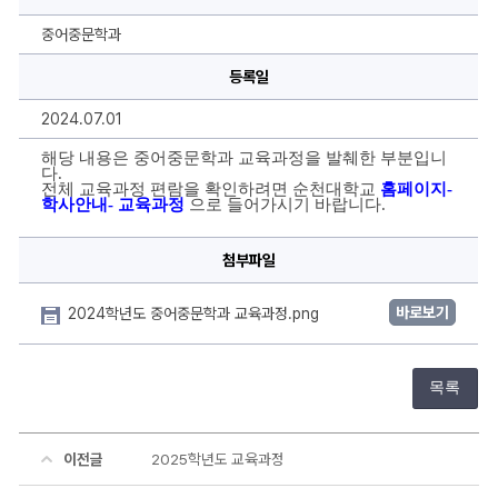
어
중
문
중어중문학과
학
과
등록일
교
육
과
2024.07.01
정
에
대
해당 내용은 중어중문학과 교육과정을 발췌한 부분입니
한
다.
상
전체 교육과정 편람을 확인하려면 순천대학교 
홈페이지- 
세
학사안내- 교육과정 
으로 들어가시기 바랍니다.
정
보
첨부파일
바로보기
2024학년도 중어중문학과 교육과정.png
목록
이전글
2025학년도 교육과정