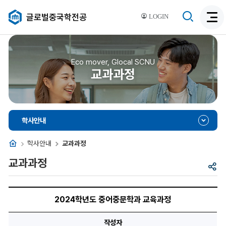
검
글로벌중국학전공
LOGIN
검
색
색
비
활
활
성
성
Eco mover, Glocal SCNU
화
교과과정
화
학사안내
홈
학사안내
교과과정
교과과정
공
유
2024
학
2024학년도 중어중문학과 교육과정
년
도
중
작성자