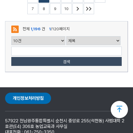
7
8
9
10
전체
1,196
건
1
/120페이지
검색
개인정보처리방침
상
57922 전남광주통합특별시 순천시 중앙로 255(석현동) 사범대학 2
단
호관(E4) 306호 농업교육과 사무실
대표전화 : 061-750-3350