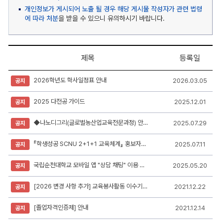
개인정보가 게시되어 노출 될 경우 해당 게시물 작성자가 관련 법령
에 따라 처분
을 받을 수 있으니 유의하시기 바랍니다.
제목
등록일
공
2026학년도 학사일정표 안내
2026.03.05
공지
지
사
항
2025 다전공 가이드
2025.12.01
공지
게
시
판
◆나노디그리(글로벌농산업교육전문과정) 안내◆
2025.07.29
공지
리
스
『학생성공 SCNU 2+1+1 교육체계』 홍보자료 안내
2025.07.11
공지
트
-
번
국립순천대학교 모바일 앱 "상담 채팅" 이용 안내
2025.05.20
공지
호,
제
목,
[2026 변경 사항 추가] 교육봉사활동 이수기준 및 확인서 파일 탑재
2021.12.22
공지
작
성
[졸업자격인증제] 안내
2021.12.14
자,
공지
등