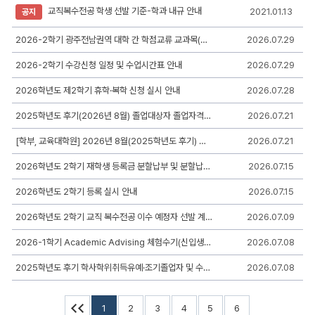
록
교직복수전공 학생 선발 기준-학과 내규 안내
2021.01.13
공지
일,
조
회,
2026-2학기 광주전남권역 대학 간 학점교류 교과목(GJ) 안내
2026.07.29
첨
부
2026-2학기 수강신청 일정 및 수업시간표 안내
2026.07.29
로
구
2026학년도 제2학기 휴학·복학 신청 실시 안내
2026.07.28
성
2025학년도 후기(2026년 8월) 졸업대상자 졸업자격인증 심사 안내
2026.07.21
[학부, 교육대학원] 2026년 8월(2025학년도 후기) 졸업예정자 마약류 중독여부 검사결과 제출 안내
2026.07.21
2026학년도 2학기 재학생 등록금 분할납부 및 분할납부 연계대출 신청 안내
2026.07.15
2026학년도 2학기 등록 실시 안내
2026.07.15
2026학년도 2학기 교직 복수전공 이수 예정자 선발 계획 안내
2026.07.09
2026-1학기 Academic Advising 체험수기(신입생)/활동후기(재학생) 공모
2026.07.08
2025학년도 후기 학사학위취득유예·조기졸업자 및 수료자 졸업사정 신청 안내
2026.07.08
1
2
3
4
5
6