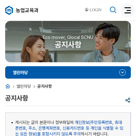
검
농업교육과
LOGIN
검
색
색
비
활
활
성
성
Eco mover, Glocal SCNU
화
공지사항
화
열린마당
홈
열린마당
공지사항
공지사항
공
유
게시되는 글의 본문이나 첨부파일에
개인정보(주민등록번호, 휴대
폰번호, 주소, 은행계좌번호, 신용카드번호 등 개인을 식별할 수 있
는 모든 정보)를 포함시키지 않도록 주의
하시기 바랍니다.