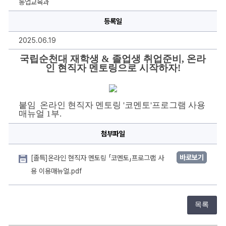
농업교육과
터]
온
라
등록일
인
현
2025.06.19
직
자
멘
국립순천대 재학생 & 졸업생 취업준비, 온라
토
인 현직자 멘토링으로 시작하자!
링
프
로
그
램
붙임  온라인 현직자 멘토링 '코멘토'프로그램 사용 
「코
멘
매뉴얼 1부.
토」
사
첨부파일
용
안
내
에
바로보기
[졸특]온라인 현직자 멘토링 「코멘토」프로그램 사
대
한
용 이용매뉴얼.pdf
상
세
정
보
목록