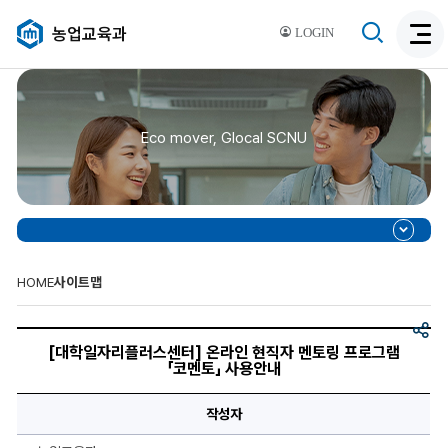
검
농업교육과
LOGIN
검
색
색
비
활
활
성
성
화
Eco mover, Glocal SCNU
화
HOME
사이트맵
공
[대
유
학
[대학일자리플러스센터] 온라인 현직자 멘토링 프로그램
일
「코멘토」 사용안내
자
리
플
작성자
러
스
센