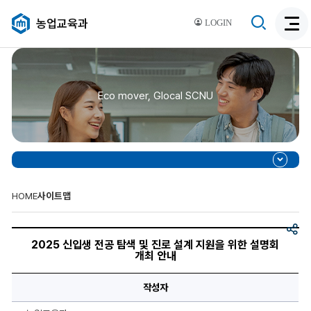
검
농업교육과
LOGIN
검
색
색
비
활
활
성
성
화
Eco mover, Glocal SCNU
화
HOME
사이트맵
공
2025
유
신
2025 신입생 전공 탐색 및 진로 설계 지원을 위한 설명회
입
개최 안내
생
전
공
작성자
탐
색
및