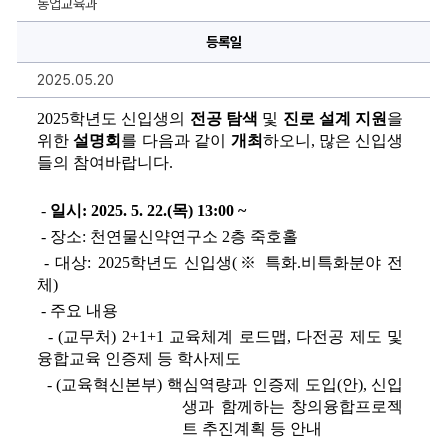
농업교육과
진
로
설
등록일
계
지
2025.05.20
원
을
위
2025
학년도 신입생의 
전공 탐색
및 
진로 설계 지원
을 
한
설
위한 
설명회
를 다음과 같이 
개최
하오니
, 
많은 신입생
명
들의 참여바랍니다
.
회
개
최
안
 -
일시
: 2025. 5. 22.(
목
) 13:00 ~
내
 -
장소
: 
천연물신약연구소 
2
층 죽호홀
에
대
 -
대상
: 2025
학년도 신입생
(
※ 
특화.
비특화분야 전
한
상
체
)
세
정
 -
주요 내용
보
- (
교무처
) 2+1+1 
교육체계 로드맵
, 
다전공 제도 및 
융합교육 인증제 등 학사제도 
- (
교육혁신본부
) 
핵심역량과 인증제 도입
(
안
), 
신입
생과 함께하는 창의융합프로젝
트 추진계획 등 안내