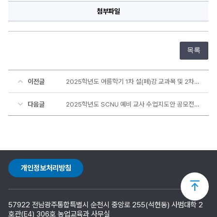
첨부파일
목록
이전글
2025학년도 여름학기 1차 설(폐)강 교과목 및 2차(최종) 수강신청 안내
다음글
2025학년도 SCNU 예비 교사 수업지도안 공모전 개최 안내
개인정보처리방침
상
57922 전남광주통합특별시 순천시 중앙로 255(석현동) 사범대학 2
단
호관(E4) 306호 농업교육과 사무실