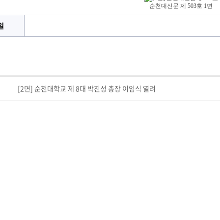
순천대신문 제 503호 1면
일
[2면] 순천대학교 제 8대 박진성 총장 이임식 열려