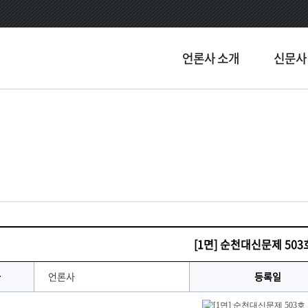
언론사 소개
신문사
[1면] 순천대신문제 503
자
언론사
등록일