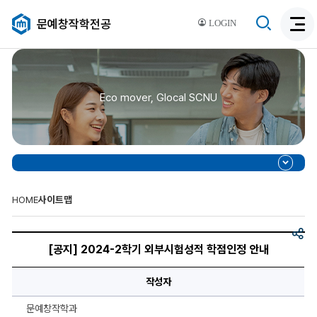
검
문예창작학전공
LOGIN
검
색
색
비
활
활
성
성
화
Eco mover, Glocal SCNU
화
HOME
사이트맵
공
[공
유
지]
[공지] 2024-2학기 외부시험성적 학점인정 안내
2024-
2
학
작성자
기
외
부
문예창작학과
시