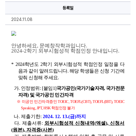
험
등록일
성
적
학
2024.11.08
점
인
정
안
내
에
안녕하세요, 문예창작학과입니다.
대
2024-2학기 외부시험성적 학점인정 안내입니다.
한
상
세
정
* 
2024
학년도 
2
학기 외부시험성적 학점인정 일정을 다
보
음과 같이 알려드립니다. 해당 학생들은 신청 기간에 
맞춰 신청해 주세요.
가
. 
인정범위
: [
붙임
1]
국가공인
(
국가기술자격
, 
국가전문
자격
) 
및 국가공인
민간자격
※ 
미공인 민간자격증인 
TOEIC, TOEFL(CBT), TOEFL(IBT), TOEIC 
Speaking, JPT, HSK 
학점인정 불가
나
. 
제출기한
: 
2024. 12. 13.(
금
)
까지
다
. 
제출서류
: 
외부시험성적 신청내역
(
엑셀
), 
신청서
(
원본
), 
자격증
(
사본
)