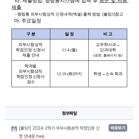
라
. 
제출방법
: 
향림통시스템에 입력 후 
공문 및 서류 
제출
- 
향림통 외부시험성적 신청내역
(
엑셀
) 
출력 방법
: [
붙임
3]
참고
마
. 
주요일정
구 분
일 정
비 고
외부시험성적 
교무학사과
→
학점인정 신청서 
11.4.(
월
)
단과대학
제출 안내
(
공문
, 
홈페이지 등
)
학과별 
외부시험성적 
12.10.(
화
)
까지
학생
→
소속 학과
학점인정 신청서 
접수
첨부파일
바로보기
[붙임1] 2024-2학기 외부시험성적 학점인정 신
청 안내문.hwp