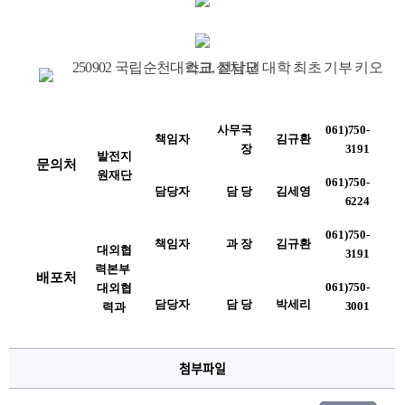
사무국
061)750-
책임자
김규환
장
3191
발전지
문의처
원재단
061)750-
담당자
담 당
김세영
6224
061)750-
책임자
과 장
김규환
대외협
3191
력본부 
배포처
061)750-
대외협
담당자
담 당
박세리
3001
력과
첨부파일