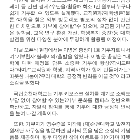
페이 등 간편 결제?
수단을?
활용해 최소 1만 원부터 누구나 
쉽게 기부할 수 있도록 설계됐다. 교직원과
?
재학생은?
물
론
,?
대학을 찾은 외부 방문객도 별도의 절차 없이 간단
한 터치만으로 기부에 참여할?
수 있으며, 모금된 기부금
은 장학금, 교육·연구 환경 개선, 학생복지 증진?
등 대학 
발전을 위한 다양한 분야에 투명하게 활용될 예정이다
.
이날 오픈식 현장에서는 이병운 총장이 1호 기부자로 나서
며 ‘기부천사’ 릴레이
의
?
출발을 알렸다. 이병운 총장은 “대
학에 대한 애정을 담은 소중한 기부에 항상?
감사드린
다.”
라며,?
“
교직원과 학생, 지역사회가 함께 만들어가는?
따뜻한 나눔이
?
우리 대학의 긍정적 변화를 이끌 것”이라고 
소감을 밝혔다.
국립순천대학교는 기부 키오스크 설치를 계기로 소액도 
부담 없이 참여할 수 있는?
기부 문화를 캠퍼스 전반으로 
확산하고, 자발적 참여를 통해 기부에 대한 긍정적 인식
을 높여 나갈 계획이다.
또한, 기부자가 영수증을 지참해 (재)순천대학교 발전지
원재단 사무실을 방문하면 감사의 뜻을 담은 소정의 기념
품을 제공하며, 향후 다양한 참여 이벤트를 이어가며 따뜻