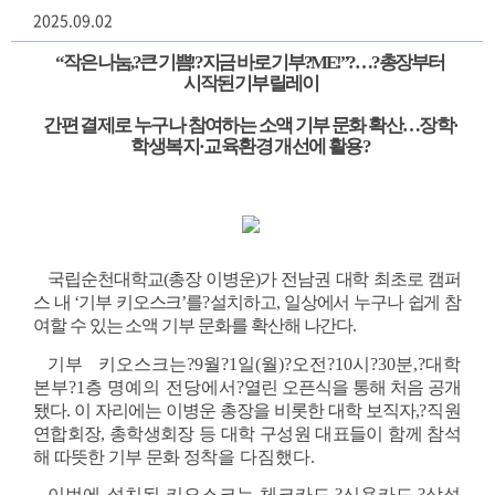
2025.09.02
“
작은 나눔
,?
큰 기쁨
!?
지금 바로 기부?
ME!”?
…?
총장부터 
시작된 기부 릴레이
간편 결제로 누구나 참여하는 소액 기부 문화 확산
…
장학
·
학생복지
·
교육환경 개선에 활용?
국립순천대학교(총장 이병운)가 전남권 대학 최초로 캠퍼
스 내 ‘기부 키오스크’를
?
설치하고, 일상에서 누구나 쉽게 참
여할 수 있는 소액 기부 문화를 확산해 나간다.
기부 키오스크는?
9
월?
1
일
(
월
)?
오전?
10
시?
30
분
,?
대학 
본부?
1
층 명예의 전당에서?
열린 오픈식을 통해 처음 공개
됐다. 이 자리에는 이병운 총장을 비롯한 대학 보직자,
?
직원
연합회장, 총학생회장 등 대학 구성원 대표들이 함께 참석
해 따뜻한 기부 문화 정
착을 다짐했다
.
이번에 설치된 키오스크는 체크카드
,?
신용카드
,?
삼성