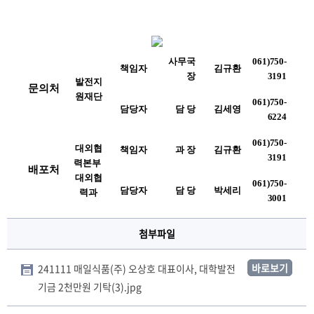
사무국
061)750-
책임자
김규환
장
3191
발전지
문의처
원재단
061)750-
담당자
담 당
김세영
6224
061)750-
대외협
책임자
과 장
김규환
3191
력본부 
배포처
대외협
061)750-
담당자
담 당
박세리
력과
3001
첨부파일
바로보기
241111 매일식품(주) 오상호 대표이사, 대학발전
기금 2천만원 기탁(3).jpg