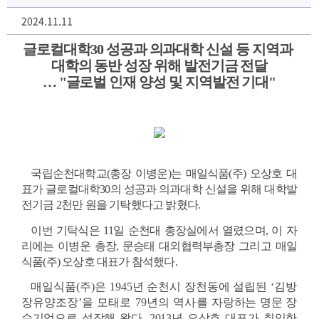
2024.11.11
글로컬대학
30 
성공과 의과대학 신설 등 지역과 
대학의 동반 성장 위해 발전기금 전달
… 
"
글로벌 인재 양성 및 지역발전 기대
"
국립순천대학교(총장 이병운)는 매일식품(주) 오상호 대
표가 글로컬대학30의 성공과 의과대학 신설을 위해 대학발
전기금 2천만 원을 기탁했다고 밝혔다.
이번 기탁식은 11일 순천대 총장실에서 열렸으며, 이 자
리에는 이병운 총장, 문승태 대외협력부총장 그리고 매일
식품(주) 오상호 대표가 참석했다.
매일식품
(
주
)
은 
1945
년 순천시 장천동에 설립된 
‘
김방 
장유양조장
’
을 모태로
79년의 역사를 
자랑하는 명문 장
수기업으로 성장해 왔다. 2013년 오상호 대표가 취임한 