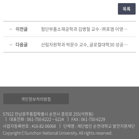
목록
이전글
첨단부품소재공학과 김병철 교수·㈜포엠 이영주 대표이사, 발전기금 1천만 원 기탁
다음글
산림자원학과 박문수 교수, 글로컬대학30 성공과 의과대학 설립 위한 1천만 원 발전기금 기탁
개인정보처리방침
57922 전남광주통합특별시 순천시 중앙로 255(석현동)
대표전화 : 061-750-6222 ~ 6224
FAX : 061-750-6229
사업자등록번호 : 416-82-06068
단체명 : 재단법인 순천대학교 발전지원재단
CopyrightⓒSunchon National University. All rights reserved.