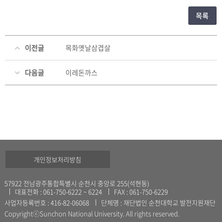
목록
이전글
목화옛날삼겹살
다음글
이레돈까스
개인정보처리방침
57922 전남광주통합특별시 순천시 중앙로 255(석현동)
대표전화 : 061-750-6222 ~ 6224
FAX : 061-750-6229
사업자등록번호 : 416-82-06068
단체명 : 재단법인 순천대학교 발전지원재단
CopyrightⓒSunchon National University. All rights reserved.