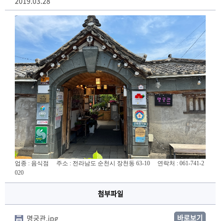
2019.03.28
업종 : 음식점 주소 : 전라남도 순천시 장천동 63-10
연락처 : 061-741-2
020
첨부파일
바로보기
명궁관.jpg