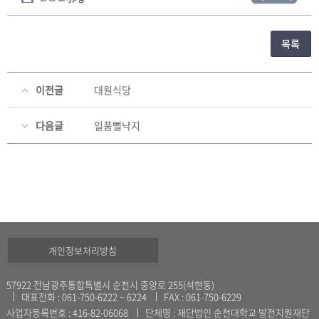
목록
이전글
대원식당
다음글
일품뻘낙지
개인정보처리방침
57922 전남광주통합특별시 순천시 중앙로 255(석현동)
대표전화 : 061-750-6222 ~ 6224
FAX : 061-750-6229
사업자등록번호 : 416-82-06068
단체명 : 재단법인 순천대학교 발전지원재단