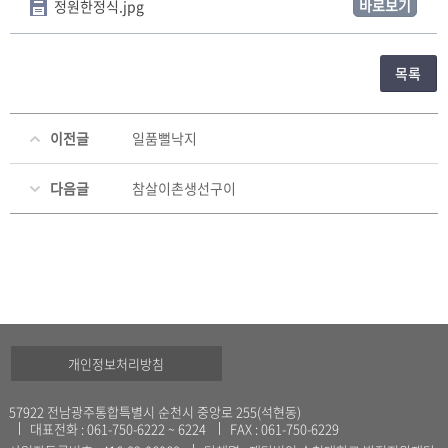
바로보기
정원한정식.jpg
목록
이전글
일품뻘낙지
다음글
참살이촌생선구이
개인정보처리방침
57922 전남광주통합특별시 순천시 중앙로 255(석현동)
대표전화 : 061-750-6222 ~ 6224
FAX : 061-750-6229