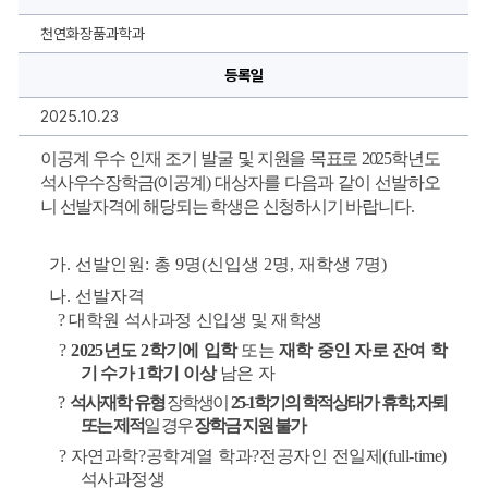
사
우
수
천연화장품과학과
장
학
등록일
금
(이
공
2025.10.23
계)
대
상
이공계 우수 인재 조기 발굴 및 지원을 목표로 
2025
학년도 
자
석사우수장학금
(
이공계
) 
대상자를 다음과 같이 선발하오
선
발
니 선발자격에 해당되는 학생은 신청하시기 바랍니다.
안
내
에
대
가
. 
선발인원
: 
총 
9
명
(
신입생 
2
명
, 
재학생 
7
명
)
한
상
나
. 
선발자격
세
? 
대학원 석사과정 신입생 및 재학생
정
보
?
2025
년도 
2
학기에 입학
또는 
재학 중인 자로 잔여 학
기 수가 
1
학기 이상
남은 자  
?
석사재학 유형
장학생이 
25-1
학기의 학적상태가 휴학
, 
자퇴 
또는 제적
일 경우 
장학금 지원 불가
? 
자연과학
?
공학계열 학과
?
전공자인 전일제
(full-time) 
석사과정생