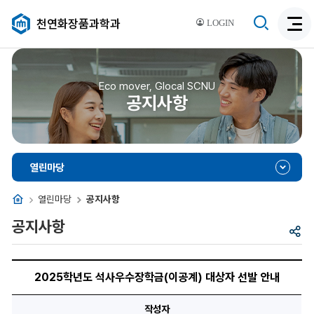
검
천연화장품과학과
LOGIN
검
색
색
비
활
활
성
성
Eco mover, Glocal SCNU
화
공지사항
화
열린마당
홈
열린마당
공지사항
공지사항
공
유
2025
학
2025학년도 석사우수장학금(이공계) 대상자 선발 안내
년
도
석
작성자