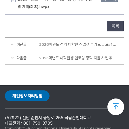
발 계획(최종).hwpx
목록
이전글
2026학년도 전기 대학원 신입생 추가모집 요강 안내
다음글
2025학년도 대학원생 멘토링 장학 지원 사업 추가 모집 안내
개인정보처리방침
상
(57922) 전남 순천시 중앙로 255 국립순천대학교
단
대표전화 : 061-750-3705
CopyrightⓒSunchon National University. All rights reserved