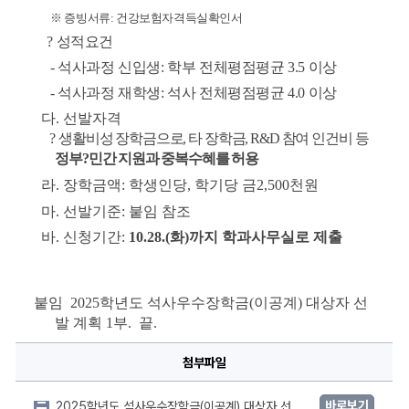
※ 
증빙서류
: 
건강보험자격득실확인서
? 
성적요건 
- 
석사과정 신입생
: 
학부 전체평점평균 
3.5 
이상
- 
석사과정 재학생
: 
석사 전체평점평균 
4.0 
이상
다
. 
선발자격
? 
생활비성 장학금으로
, 
타 장학금
, R&D 
참여 인건비 등 
정부
?
민간 지원과 중복수혜를 허용
라
. 
장학금액
: 
학생인당
, 
학기당 금
2,500
천원
마
. 
선발기준
: 
붙임 참조
바
. 
신청기간
: 
10.28.(
화
)
까지 학과사무실로 제출
붙임  
2025
학년도 석사우수장학금
(
이공계
) 
대상자 선
발 계획 
1
부
.  
끝
.
첨부파일
바로보기
2025학년도 석사우수장학금(이공계) 대상자 선