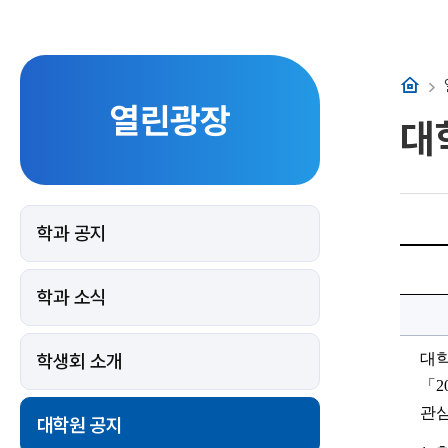
홈
열린광장
대
학과 공지
2025
학
년
학과 소식
도
대
학
원
생
학생회 소개
대학
연
구
「
2
활
동
관심
장
대학원 공지
학