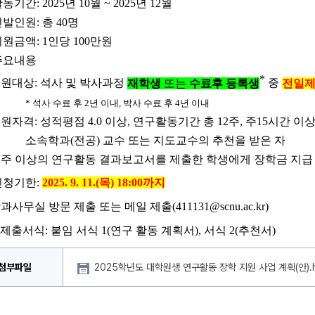
동기간: 2025년 10월 ~ 2025년 12월
선발인원
: 
총 
40
명 
지원금액
: 1
인당 
100
만원
주요내용
*
지원대상
: 
석사 및 박사과정 
재학생
 또는 
수료후 등록생
중 
전일
* 석사 수료 후 2년 이내, 박사 수료 후 4년 이내
지원자격
: 
성적평점 
4.0 
이상
, 
연구활동기간 
총 
12
주
, 
주
15
시간 이
            소속학과
(
전공
) 
교수 또는 지도교수의 추천을 받은 자
2
주 이상의 연구활동 결과보고서를 제출한 학생에게 장학금 지급
신청기한
: 
2025. 9. 11.(목
) 18
:00
까지
-학과사무실 방문 제출 또는 메일 제출(411131@scnu.ac.kr)
 제출서식: 붙임 서식 1(연구 활동 계획서), 서식 2(추천서
)
첨부파일
2025학년도 대학원생 연구활동 장학 지원 사업 계획(안).