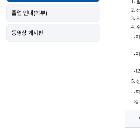
지
1. 
활
원
사
2. 
졸업 안내(학부)
업
신
3. 
청
안
4. 
내
동영상 게시판
에
  -
대
한
상
세
  -
정
보
    
  -
1
5
. 
  
※