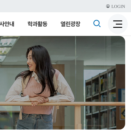
LOGIN
검
사안내
학과활동
열린광장
검
색
색
비
활
활
성
성
화
화