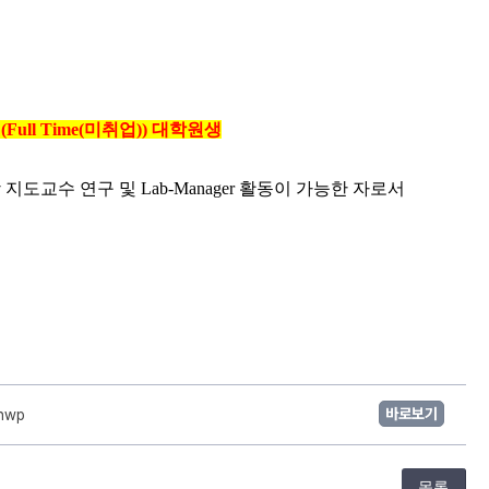
제
(Full Time(
미취업
)) 
대학원생
상
지도교수 연구 및 
Lab-Manager 
활동이 가능한 자로서
바로보기
hwp
목록